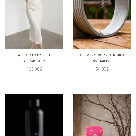
ROBI AGNES. ISABELLE
ŠILUMOS NEŠĖJAS. BETONINĖ
SIJONAS IVORY
SMILKALINĖ
165.00€
54.00€