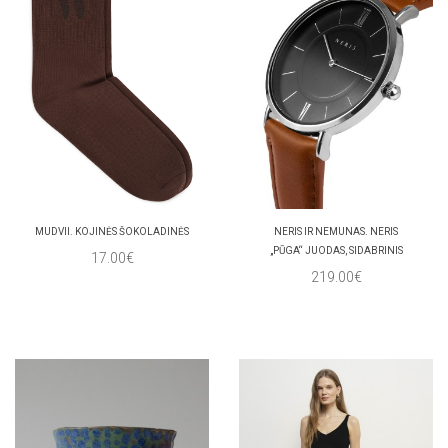
MUDVII. KOJINĖS ŠOKOLADINĖS
NERIS IR NEMUNAS. NERIS
„PŪGA“ JUODAS, SIDABRINIS
17.00€
219.00€