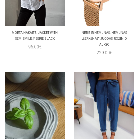
MORTA NAKAITE. JACKET WITH
NERIS IR NEMUNAS. NEMUNAS
SEMI SMILE // EERIE BLACK
„ŠERKŠNAS“ JUODAS, ROŽINIO
AUKSO
96.00€
229.00€