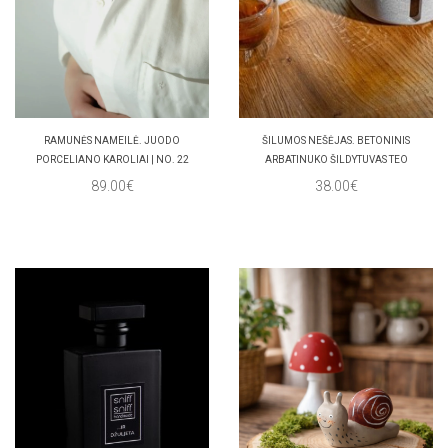
RAMUNĖS NAMEILĖ. JUODO
ŠILUMOS NEŠĖJAS. BETONINIS
PORCELIANO KAROLIAI | NO. 22
ARBATINUKO ŠILDYTUVAS TEO
89.00€
38.00€