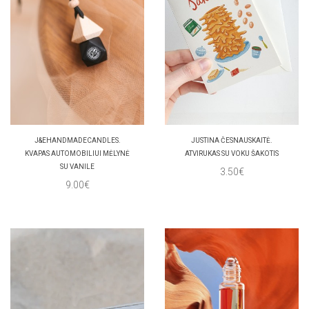
J&EHANDMADECANDLES.
JUSTINA ČESNAUSKAITĖ.
KVAPAS AUTOMOBILIUI MĖLYNĖ
ATVIRUKAS SU VOKU ŠAKOTIS
SU VANILE
3.50€
9.00€