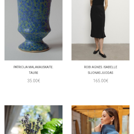
PATRICIJA MALAKAUSKAITĖ.
ROBI AGNES. ISABELLE
TAURĖ
SIJONAS JUODAS
35.00€
165.00€