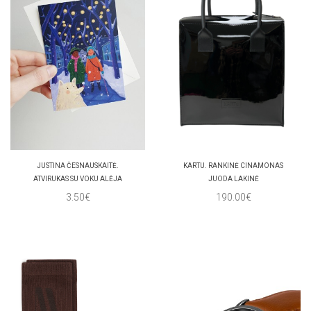
JUSTINA ČESNAUSKAITĖ.
KARTU. RANKINĖ CINAMONAS
ATVIRUKAS SU VOKU ALĖJA
JUODA LAKINĖ
3.50€
190.00€