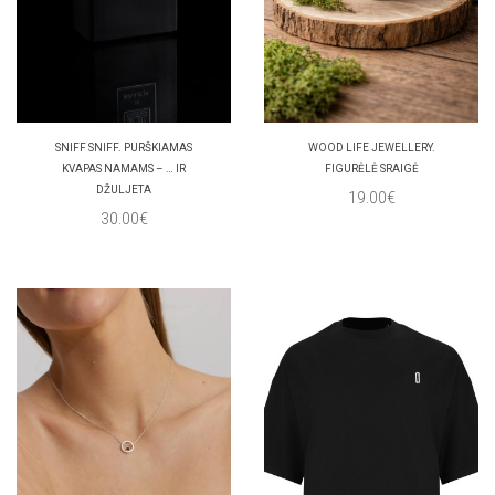
SNIFF SNIFF. PURŠKIAMAS
WOOD LIFE JEWELLERY.
KVAPAS NAMAMS – … IR
FIGURĖLĖ SRAIGĖ
DŽULJETA
19.00€
30.00€