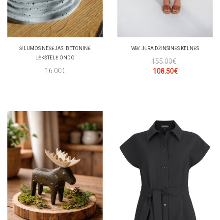
ŠILUMOS NEŠĖJAS. BETONINĖ
V&V. JŪRA DŽINSINĖS KELNĖS
LĖKŠTELĖ ONDO
155.00€
16.00€
108.50€