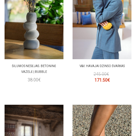
ŠILUMOS NEŠĖJAS. BETONINĖ
V&V. HAVAJAI DŽINSO ŠVARKAS
VAZELĖ | BUBBLE
245.00€
38.00€
171.50€