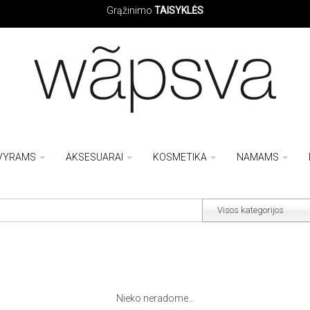
Grąžinimo
TAISYKLĖS
VYRAMS
AKSESUARAI
KOSMETIKA
NAMAMS
Visos kategorijos
Nieko neradome...