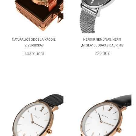
NATŪRALIOS ODOS LAIKRODIS.
NERIS IR NEMUNAS. NERIS
V. VERŠICKAS
„MIGLA“ JUODAS, SIDABRINIS
Išparduota
229.00€