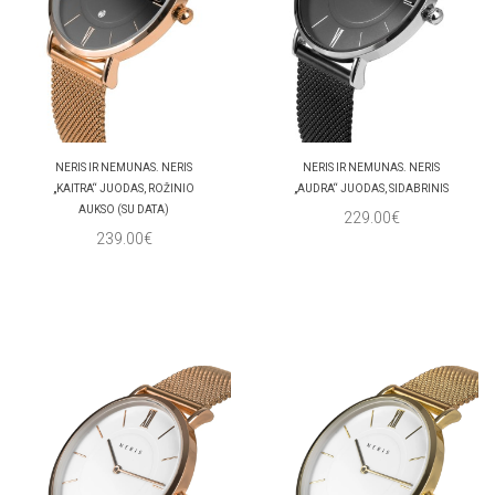
NERIS IR NEMUNAS. NERIS
NERIS IR NEMUNAS. NERIS
„KAITRA“ JUODAS, ROŽINIO
„AUDRA“ JUODAS, SIDABRINIS
AUKSO (SU DATA)
229.00€
239.00€