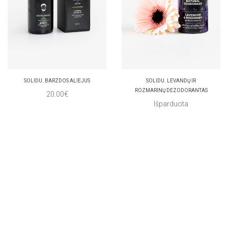
SOLIDU. BARZDOS ALIEJUS
SOLIDU. LEVANDŲ IR
ROZMARINŲ DEZODORANTAS
20.00€
Išparduota