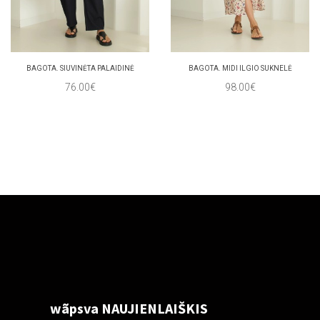
BAGOTA. SIUVINĖTA PALAIDINĖ
BAGOTA. MIDI ILGIO SUKNELĖ
76.00€
98.00€