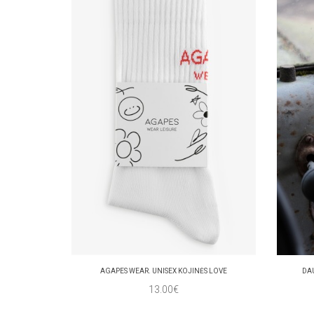
AGAPES WEAR. UNISEX KOJINĖS LOVE
DA
13.00€