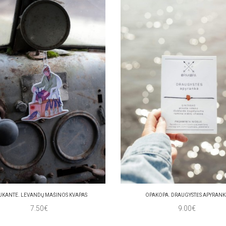
UKANTE. LEVANDŲ MAŠINOS KVAPAS
OPAKOPA. DRAUGYSTĖS APYRANK
7.50€
9.00€