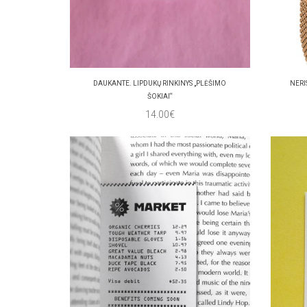
DAUKANTE. LIPDUKŲ RINKINYS „PLĖŠIMO
NERI
ŠOKIAI“
14.00€