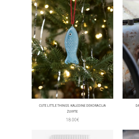
CUTE LITTLE THINGS. KALĖDINĖ DEKORACIJA
D
ŽUVYTĖ
18.00€