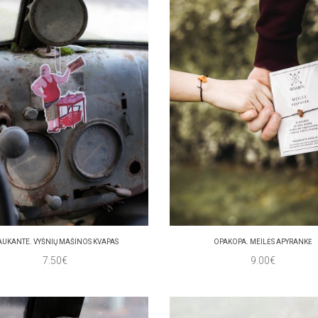
AUKANTE. VYŠNIŲ MAŠINOS KVAPAS
OPAKOPA. MEILĖS APYRANKĖ
7.50€
9.00€