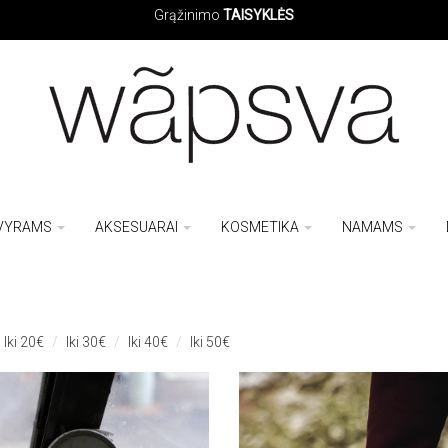
Grąžinimo
TAISYKLĖS
VYRAMS
AKSESUARAI
KOSMETIKA
NAMAMS
Iki 20€
Iki 30€
Iki 40€
Iki 50€