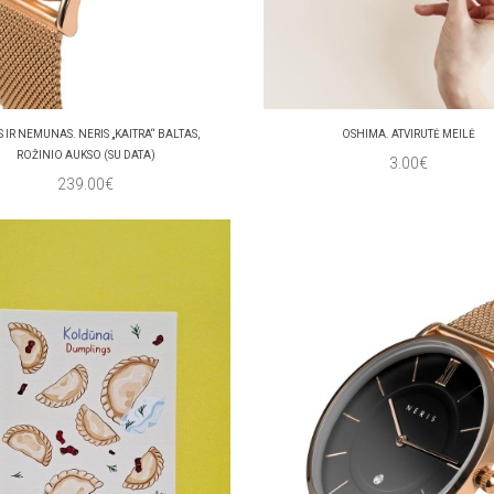
S IR NEMUNAS. NERIS „KAITRA“ BALTAS,
OSHIMA. ATVIRUTĖ MEILĖ
ROŽINIO AUKSO (SU DATA)
3.00€
239.00€