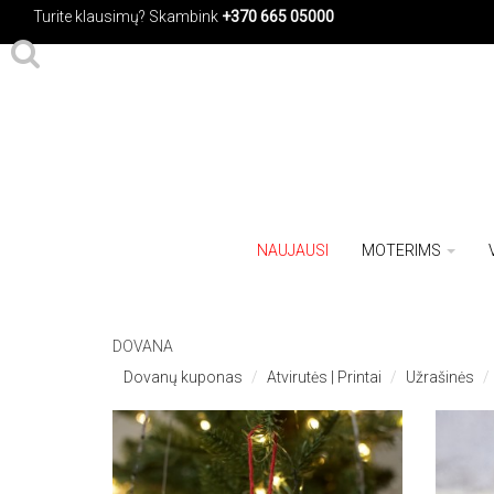
Turite klausimų?
Skambink
+370 665 05000
NAUJAUSI
MOTERIMS
DOVANA
Dovanų kuponas
Atvirutės | Printai
Užrašinės