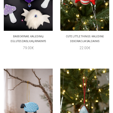
BAIBOKYNAS. KALĖDINIŲ
CUTE LITTLE THINGS. KALĖDINĖ
EGLUTĖS ŽAISLIUKŲ RINKINYS
DEKORACIJA SALDAINIS
79.00€
22.00€