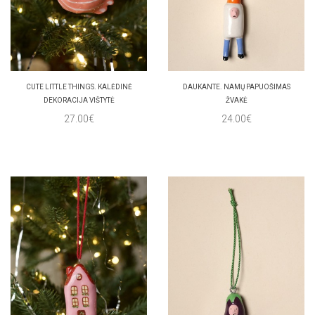
CUTE LITTLE THINGS. KALĖDINĖ
DAUKANTE. NAMŲ PAPUOŠIMAS
DEKORACIJA VIŠTYTĖ
ŽVAKĖ
27.00€
24.00€