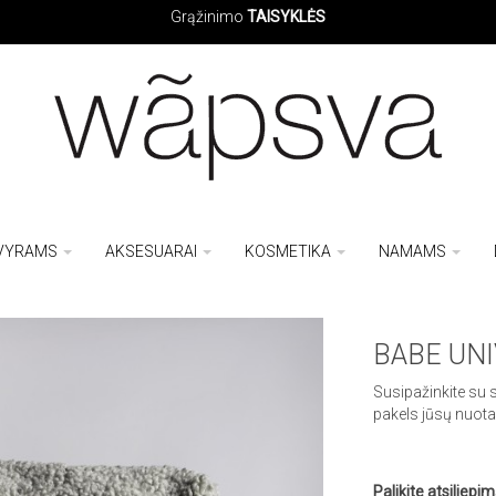
Grąžinimo
TAISYKLĖS
VYRAMS
AKSESUARAI
KOSMETIKA
NAMAMS
BABE UNI
Susipažinkite su
pakels jūsų nuot
Palikite atsiliepim