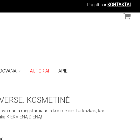
Pagalba ir
KONTAKTAI
DOVANA
AUTORIAI
APIE
VERSE. KOSMETINĖ
 savo nauja mėgstamiausia kosmetine! Tai kažkas, kas
aiką KIEKVIENĄ DIENĄ!
ą: