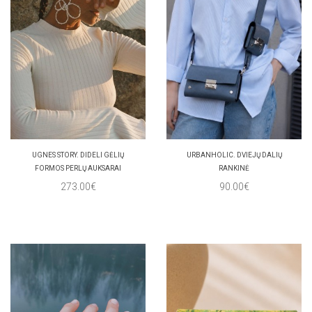
UGNES STORY. DIDELI GĖLIŲ
URBANHOLIC. DVIEJŲ DALIŲ
FORMOS PERLŲ AUKSARAI
RANKINĖ
273.00€
90.00€