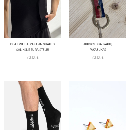
ISLA EMILIJA. VAKARINIS KAKLO
JURGOS ODA. RAKTŲ
ŠALIKĖLIS SU RAIŠTELIU
PAKABUKAS
70.00€
20.00€