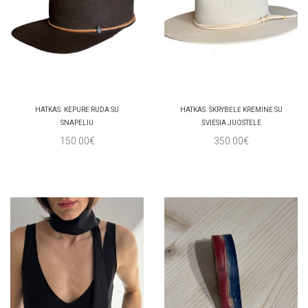
HATKAS. KEPURĖ RUDA SU
HATKAS. SKRYBĖLĖ KREMINĖ SU
SNAPELIU
ŠVIESIA JUOSTELE
150.00€
350.00€