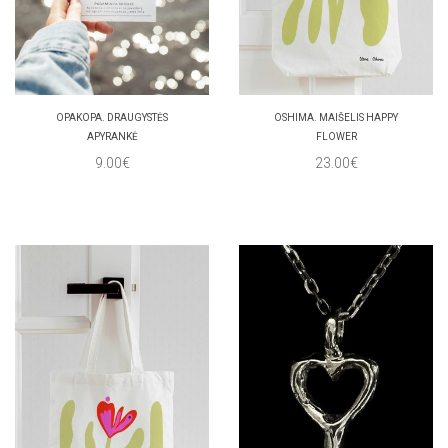
OPAKOPA. DRAUGYSTĖS
OSHIMA. MAIŠELIS HAPPY
APYRANKĖ
FLOWER
9.00€
23.00€