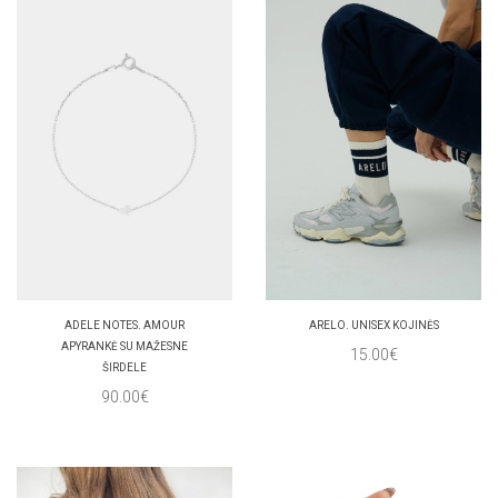
ADELE NOTES. AMOUR
ARELO. UNISEX KOJINĖS
APYRANKĖ SU MAŽESNE
15.00€
ŠIRDELE
90.00€