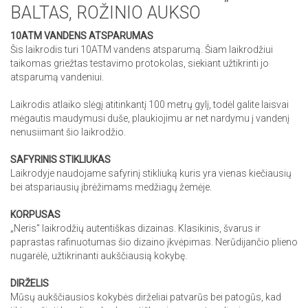
BALTAS, ROŽINIO AUKSO
10ATM VANDENS ATSPARUMAS
Šis laikrodis turi 10ATM vandens atsparumą. Šiam laikrodžiui
taikomas griežtas testavimo protokolas, siekiant užtikrinti jo
atsparumą vandeniui.
Laikrodis atlaiko slėgį atitinkantį 100 metrų gylį, todėl galite laisvai
mėgautis maudymusi duše, plaukiojimu ar net nardymu į vandenį
nenusiimant šio laikrodžio.
SAFYRINIS STIKLIUKAS
Laikrodyje naudojame safyrinį stikliuką kuris yra vienas kiečiausių
bei atspariausių įbrėžimams medžiagų žemėje.
KORPUSAS
„Neris" laikrodžių autentiškas dizainas. Klasikinis, švarus ir
paprastas rafinuotumas šio dizaino įkvėpimas. Nerūdijančio plieno
nugarėlė, užtikrinanti aukščiausią kokybę.
DIRŽELIS
Mūsų aukščiausios kokybės dirželiai patvarūs bei patogūs, kad