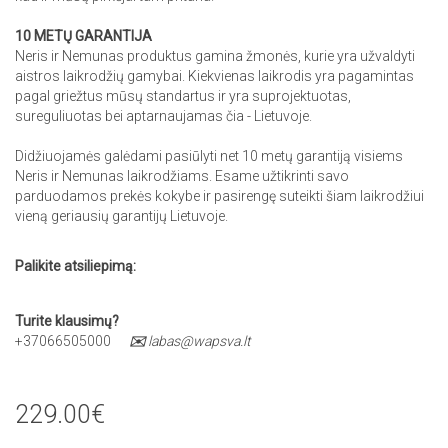
10 METŲ GARANTIJA
Neris ir Nemunas produktus gamina žmonės, kurie yra užvaldyti
aistros laikrodžių gamybai. Kiekvienas laikrodis yra pagamintas
pagal griežtus mūsų standartus ir yra suprojektuotas,
sureguliuotas bei aptarnaujamas čia - Lietuvoje.
Didžiuojamės galėdami pasiūlyti net 10 metų garantiją visiems
Neris ir Nemunas laikrodžiams. Esame užtikrinti savo
parduodamos prekės kokybe ir pasirengę suteikti šiam laikrodžiui
vieną geriausių garantijų Lietuvoje.
Palikite atsiliepimą:
Turite klausimų?
+37066505000
✉️
labas@wapsva.lt
229.00€