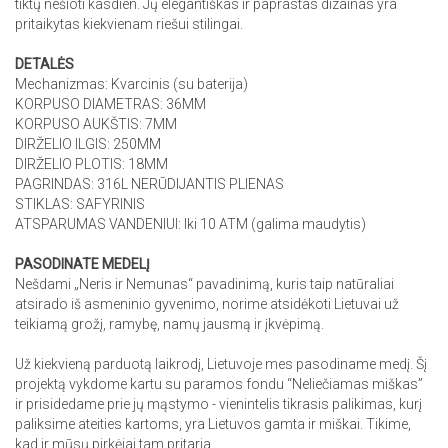
tiktų nešioti kasdien. Jų elegantiškas ir paprastas dizainas yra
pritaikytas kiekvienam riešui stilingai.
DETALĖS
Mechanizmas: Kvarcinis (su baterija)
KORPUSO DIAMETRAS: 36MM
KORPUSO AUKŠTIS: 7MM
DIRŽELIO ILGIS: 250MM
DIRŽELIO PLOTIS: 18MM
PAGRINDAS: 316L NERŪDIJANTIS PLIENAS
STIKLAS: SAFYRINIS
ATSPARUMAS VANDENIUI: Iki 10 ATM (galima maudytis)
PASODINATE MEDELĮ
Nešdami „Neris ir Nemunas“ pavadinimą, kuris taip natūraliai
atsirado iš asmeninio gyvenimo, norime atsidėkoti Lietuvai už
teikiamą grožį, ramybę, namų jausmą ir įkvėpimą.
Už kiekvieną parduotą laikrodį, Lietuvoje mes pasodiname medį. Šį
projektą vykdome kartu su paramos fondu “Neliečiamas miškas”
ir prisidedame prie jų mąstymo - vienintelis tikrasis palikimas, kurį
paliksime ateities kartoms, yra Lietuvos gamta ir miškai. Tikime,
kad ir mūsų pirkėjai tam pritaria.