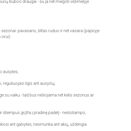
rių Buboo draugai - su ja net miegoti vežimėlyje
zonai: pavasaris, šiltas ruduo ir net vasara (pajūryje
 orui).
o ausytės;
, reguliuojasi ilgis ant ausyčių;
e su vaiku - tad bus nešiojama net kelis sezonus ar
 ištempus grįžta į pradinę padėtį - neišsitampo;
 laikosi ant galvytės, nesmunka ant akių, uždengia