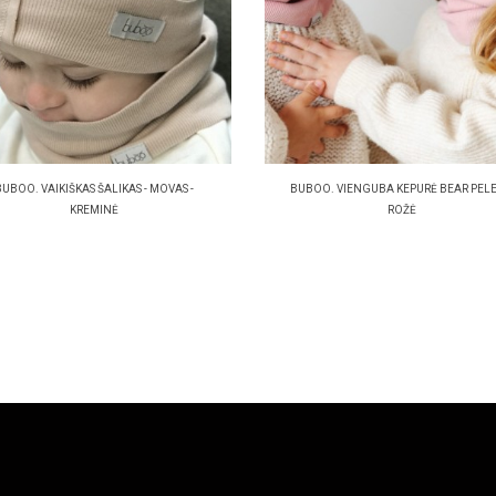
BUBOO. VAIKIŠKAS ŠALIKAS - MOVAS -
BUBOO. VIENGUBA KEPURĖ BEAR PEL
KREMINĖ
ROŽĖ