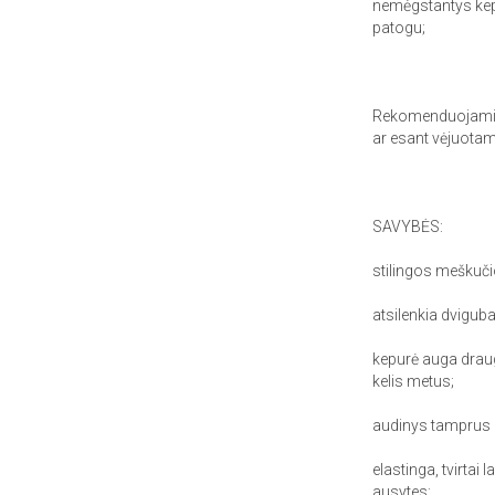
nemėgstantys kepu
patogu;
Rekomenduojami se
ar esant vėjuotam
SAVYBĖS:
stilingos meškuči
atsilenkia dvigubai
kepurė auga draug
kelis metus;
audinys tamprus ir
elastinga, tvirtai
ausytes;