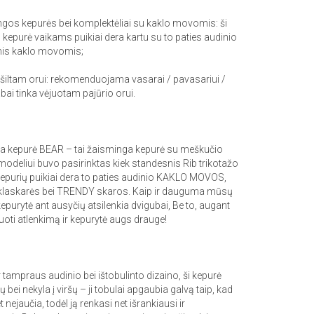
lingos kepurės bei komplektėliai su kaklo movomis: ši
kepurė vaikams puikiai dera kartu su to paties audinio
is kaklo movomis;
šiltam orui: rekomenduojama vasarai / pavasariui /
abai tinka vėjuotam pajūrio orui.
ka kepurė BEAR – tai žaisminga kepurė su meškučio
odeliui buvo pasirinktas kiek standesnis Rib trikotažo
 kepurių puikiai dera to paties audinio KAKLO MOVOS,
askarės bei TRENDY skaros. Kaip ir dauguma mūsų
kepurytė ant ausyčių atsilenkia dvigubai, Be to, augant
liuoti atlenkimą ir kepurytė augs drauge!
ir tampraus audinio bei ištobulinto dizaino, ši kepurė
bei nekyla į viršų – ji tobulai apgaubia galvą taip, kad
nejaučia, todėl ją renkasi net išrankiausi ir