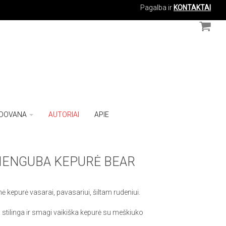
Pagalba ir
KONTAKTAI
DOVANA
AUTORIAI
APIE
VIENGUBA KEPURĖ BEAR
ė kepurė vasarai, pavasariui, šiltam rudeniui.
, stilinga ir smagi vaikiška kepurė su meškiuko