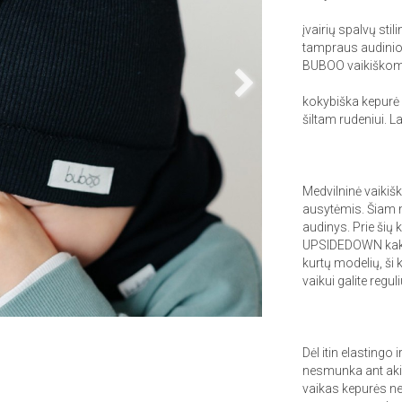
įvairių spalvų sti
tampraus audinio 
BUBOO vaikiškom
kokybiška kepurė 
šiltam rudeniui. L
Medvilninė vaikiš
ausytėmis. Šiam m
audinys. Prie šių
UPSIDEDOWN kakl
kurtų modelių, ši 
vaikui galite regu
Dėl itin elastingo 
nesmunka ant akių 
vaikas kepurės net 