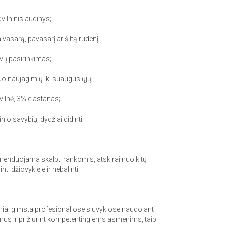
ilninis audinys;
sarą, pavasarį ar šiltą rudenį;
alvų pasirinkimas;
uo naujagimių iki suaugusiųjų;
ilnė, 3% elastanas;
io savybių, dydžiai didinti.
enduojama skalbti rankomis, atskirai nuo kitų
ti džiovyklėje ir nebalinti.
iai gimsta profesionaliose siuvyklose naudojant
imus ir prižiūrint kompetentingiems asmenims, taip