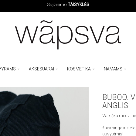
Grąžinimo
TAISYKLĖS
VYRAMS
AKSESUARAI
KOSMETIKA
NAMAMS
BUBOO. 
ANGLIS
Vaikiška medvilnin
žaisminga ir kieta
ausytėmis!