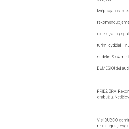
kvėpuojantis medv
rekomenduojama va
didelis įvairių sp
turimi dydžiai – n
sudėtis: 97% medv
DĖMESIO! dėl audin
PRIEŽIŪRA. Rekom
drabužių. Nedžiovin
Visi BUBOO gamin
reikalingus įreng