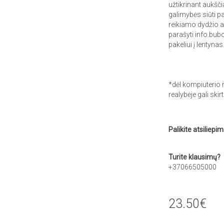
užtikrinant aukšč
galimybės siūti pa
reikiamo dydžio 
parašyti info.bubo
pakeliui į lentynas
*dėl kompiuterio 
realybėje gali skirt
Palikite atsiliepim
Turite klausimų?
+37066505000
23.50€