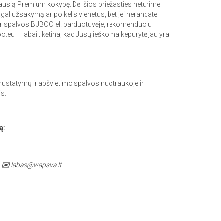
iausią Premium kokybę. Dėl šios priežasties neturime
gal užsakymą ar po kelis vienetus, bet jei nerandate
ar spalvos BUBOO el. parduotuvėje, rekomenduoju
o.eu – labai tikėtina, kad Jūsų ieškoma kepurytė jau yra
.
nustatymų ir apšvietimo spalvos nuotraukoje ir
is.
ą:
✉️
labas@wapsva.lt