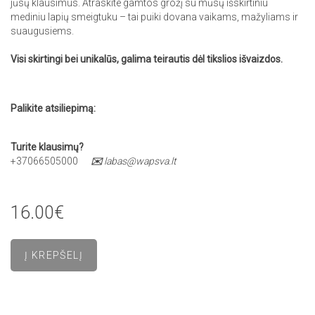
jūsų klausimus. Atraskite gamtos grožį su mūsų išskirtiniu
mediniu lapių smeigtuku – tai puiki dovana vaikams, mažyliams ir
suaugusiems.
Visi skirtingi bei unikalūs, galima teirautis dėl tikslios išvaizdos.
Palikite atsiliepimą:
Turite klausimų?
+37066505000
✉️
labas@wapsva.lt
16.00€