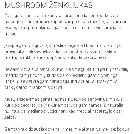
MUSHROOM ŽENKLIUKAS
Žavingas mūsų ženkliukas yra puikus priedas prie bet kokios
aprangos. Rankomis išskaptuota iš perdirbto medžio, tai tvarus ir
ekologiškas pasirinkimas gamtos entuziastams visų amžiaus
grupių.
Įkvėpta gamtos grožio, ši medinė segė yra tikras meno kūrinys.
Smeigtukai gali šiek tiek skirtis nuo nuotraukos dėl unikalios
medžio struktūros ir kruopštaus rankų darbo proceso.
Be savo vizualaus patrauklumo, šie smeigtukai turi įvairių natūralių
medžio raštų ir formų, kurios daro kiekvieną gaminį ypatingai
unikalų. Jie visi yra gaminami pagal individualius užsakymus,
rankų darbo ir rankomis dažyti.
Mūsų atsidavimas gamtai apima ir Lietuvos senovinius miškus,
kur šios dekoracijos yra kuriamos. Jos gaminamos iš natūraliai
nukritusios medienos, užtikrinant, kad medžiai nepatirtų jokios
žalos.
Gamta yra didžiausia dovana, ir mes mielai atsakysime į bet kokius