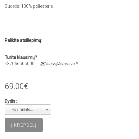
Sudėtis: 100% poliesteris
Palikite atsiliepimą:
Turite klausimų?
+37066505000
✉️
labas@wapsva.lt
69.00€
Dydis :
Pasirinkite...