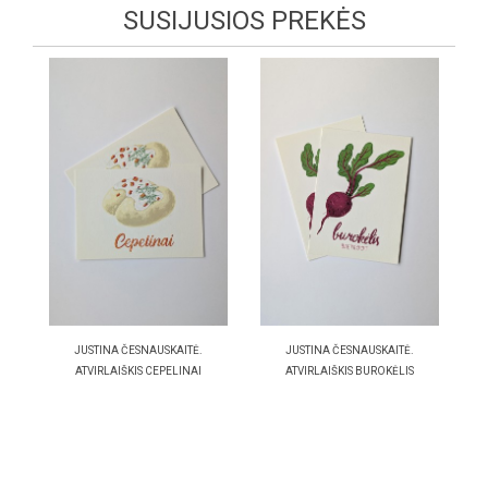
SUSIJUSIOS PREKĖS
JUSTINA ČESNAUSKAITĖ.
JUSTINA ČESNAUSKAITĖ.
ATVIRLAIŠKIS CEPELINAI
ATVIRLAIŠKIS BUROKĖLIS