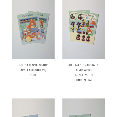
JUSTINA ČESNAUSKAITĖ.
JUSTINA ČESNAUSKAITĖ.
ATVIRLAIŠKIS BULVIŲ
ATVIRLAIŠKIS
KOŠĖ
KONSERVUOTI
BUROKĖLIAI