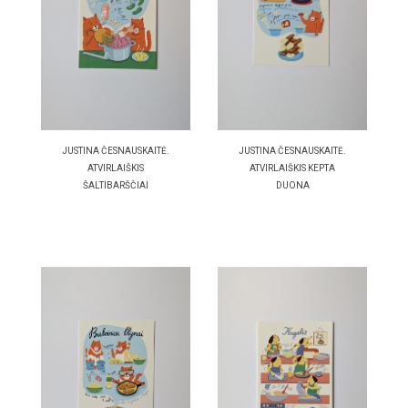
JUSTINA ČESNAUSKAITĖ.
JUSTINA ČESNAUSKAITĖ.
ATVIRLAIŠKIS
ATVIRLAIŠKIS KEPTA
ŠALTIBARŠČIAI
DUONA