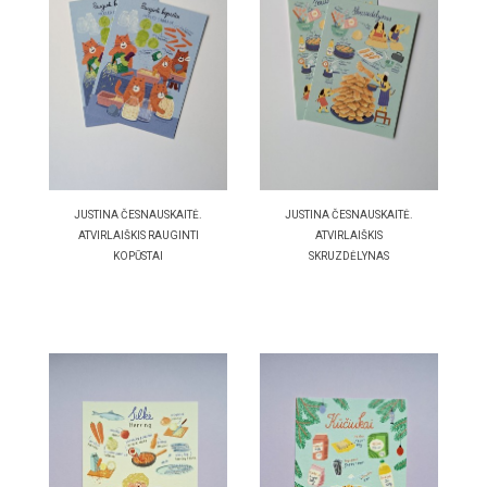
JUSTINA ČESNAUSKAITĖ.
JUSTINA ČESNAUSKAITĖ.
ATVIRLAIŠKIS RAUGINTI
ATVIRLAIŠKIS
KOPŪSTAI
SKRUZDĖLYNAS