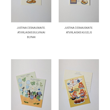
JUSTINA ČESNAUSKAITĖ.
JUSTINA ČESNAUSKAITĖ.
ATVIRLAIŠKIS BULVINIAI
ATVIRLAIŠKIS KUGELIS
BLYNAI