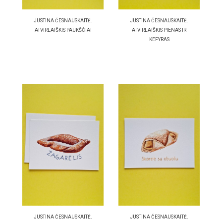
JUSTINA ČESNAUSKAITĖ.
JUSTINA ČESNAUSKAITĖ.
ATVIRLAIŠKIS PAUKŠČIAI
ATVIRLAIŠKIS PIENAS IR
KEFYRAS
JUSTINA ČESNAUSKAITĖ.
JUSTINA ČESNAUSKAITĖ.