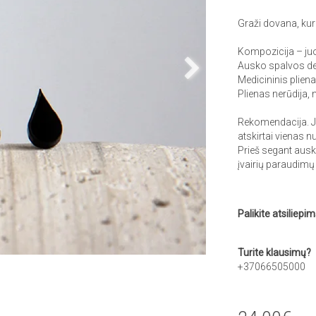
Graži dovana, kur
Kompozicija – juo
Ausko spalvos de
Medicininis plienas
Plienas nerūdija, 
Rekomendacija. Jei
atskirtai vienas n
Prieš segant auska
įvairių paraudimų
Palikite atsiliepim
Turite klausimų?
+37066505000