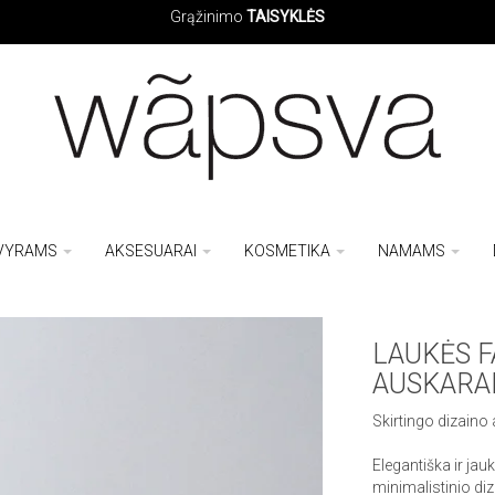
Grąžinimo
TAISYKLĖS
VYRAMS
AKSESUARAI
KOSMETIKA
NAMAMS
LAUKĖS F
AUSKARA
Skirtingo dizaino
Elegantiška ir jauk
minimalistinio diz