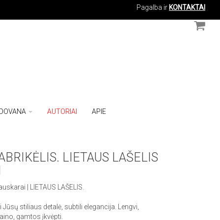
Pagalba ir
KONTAKTAI
DOVANA
AUTORIAI
APIE
ABRIKĖLIS. LIETAUS LAŠELIS
I
 auskarai | LIETAUS LAŠELIS.
i Jūsų stiliaus detalė, subtili elegancija. Lengvi,
aino, gamtos įkvėpti.