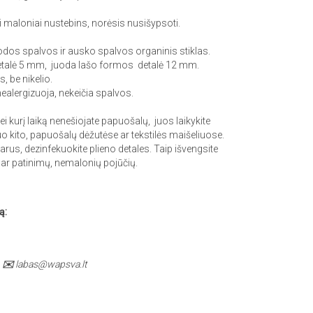
i maloniai nustebins, norėsis nusišypsoti.
dos spalvos ir ausko spalvos organinis stiklas.
talė 5 mm, juoda lašo formos detalė 12 mm.
, be nikelio.
nealergizuoja, nekeičia spalvos.
 kurį laiką nenešiojate papuošalų, juos laikykite
uo kito, papuošalų dėžutėse ar tekstilės maišeliuose.
rus, dezinfekuokite plieno detales. Taip išvengsite
 ar patinimų, nemalonių pojūčių.
ą:
✉️
labas@wapsva.lt