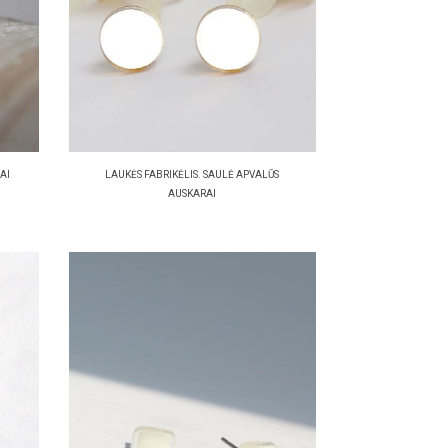
AI
LAUKĖS FABRIKĖLIS. SAULĖ APVALŪS
AUSKARAI