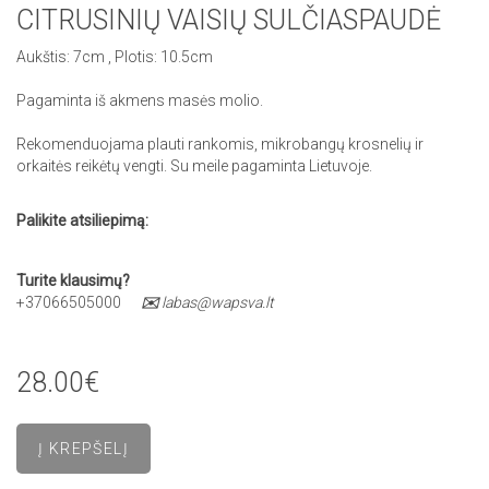
CITRUSINIŲ VAISIŲ SULČIASPAUDĖ
Aukštis: 7cm , Plotis: 10.5cm
Pagaminta iš akmens masės molio.
Rekomenduojama plauti rankomis, mikrobangų krosnelių ir
orkaitės reikėtų vengti. Su meile pagaminta Lietuvoje.
Palikite atsiliepimą:
Turite klausimų?
+37066505000
✉️
labas@wapsva.lt
28.00€