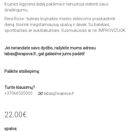
Kojinės išgyvena didelį pakilima ir nenustoja stebinti savo
išradingumu.
Reve Rose - tiulinės kojinaitės miesto stileivoms praskaidrinti
dieną. Išsirink mėgstamiausią spalvą ir dėvėk. Su bateliais,
sportbačiais ar aukštakulniais. Susmukusias ar ne. IMPROVIZUOK.
Jei nerandate savo dydžio, rašykite mums adresu
labas@wapsva.lt , gal galėsime jums padėti!
Palikite atsiliepimą:
Turite klausimų?
+37066505000
✉️
labas@wapsva.lt
22.00€
spalva: