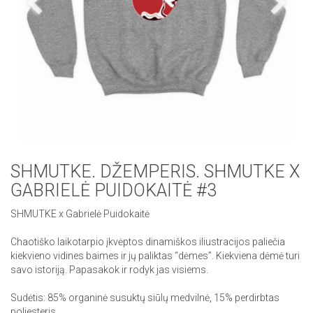
SHMUTKE. DŽEMPERIS. SHMUTKE X
GABRIELĖ PUIDOKAITĖ #3
SHMUTKE x Gabrielė Puidokaitė
Chaotiško laikotarpio įkvėptos dinamiškos iliustracijos paliečia
kiekvieno vidines baimes ir jų paliktas “dėmes”. Kiekviena dėmė turi
savo istoriją. Papasakok ir rodyk jas visiems.
Sudėtis: 85% organinė susuktų siūlų medvilnė, 15% perdirbtas
poliesteris.