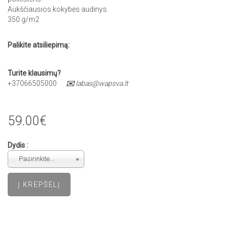
Aukščiausios kokybės audinys.
350 g/m2
Palikite atsiliepimą:
Turite klausimų?
+37066505000
✉️
labas@wapsva.lt
59.00€
Dydis :
Pasirinkite...