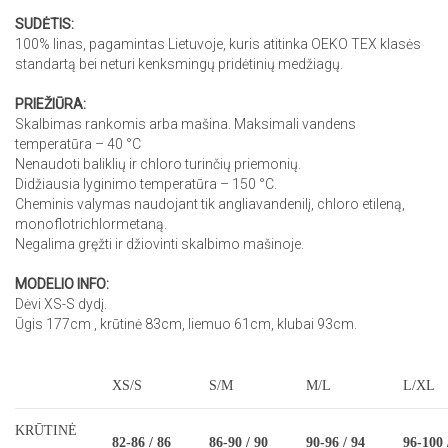
SUDĖTIS:
100% linas, pagamintas Lietuvoje, kuris atitinka OEKO TEX klasės
standartą bei neturi kenksmingų pridėtinių medžiagų.
PRIEŽIŪRA:
Skalbimas rankomis arba mašina. Maksimali vandens
temperatūra – 40 °С
Nenaudoti baliklių ir chloro turinčių priemonių.
Didžiausia lyginimo temperatūra – 150 °С.
Cheminis valymas naudojant tik angliavandenilį, chloro etileną,
monoflotrichlormetaną.
Negalima gręžti ir džiovinti skalbimo mašinoje.
MODELIO INFO:
Dėvi XS-S dydį.
Ūgis 177cm , krūtinė 83cm, liemuo 61cm, klubai 93cm.
XS/S
S/M
M/L
L/XL
KRŪTINĖ
82-86 / 86
86-90 / 90
90-96 / 94
96-100 