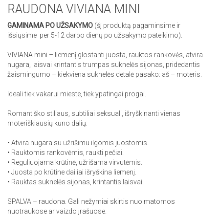
RAUDONA VIVIANA MINI
GAMINAMA PO UŽSAKYMO
(šį produktą pagaminsime ir
išsiųsime per 5-12 darbo dienų po užsakymo pateikimo).
VIVIANA mini – liemenį glostanti juosta, rauktos rankovės, atvira
nugara, laisvai krintantis trumpas suknelės sijonas, pridedantis
žaismingumo – kiekviena suknelės detalė pasako: aš – moteris.
Ideali tiek vakarui mieste, tiek ypatingai progai.
Romantiško stiliaus, subtiliai seksuali, išryškinanti vienas
moteriškiausių kūno dalių:
• Atvira nugara su užrišimu ilgomis juostomis.
• Rauktomis rankovėmis, raukti pečiai.
• Reguliuojama krūtinė, užrišama virvutėmis.
• Juosta po krūtine dailiai išryškina liemenį.
• Rauktas suknelės sijonas, krintantis laisvai.
SPALVA – raudona. Gali nežymiai skirtis nuo matomos
nuotraukose ar vaizdo įrašuose.