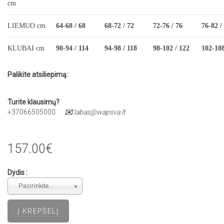
cm
LIEMUO cm
64-68 / 68
68-72 / 72
72-76 / 76
76-82 /
KLUBAI cm
90-94 / 114
94-98 / 118
98-102 / 122
102-108
Palikite atsiliepimą:
Turite klausimų?
+37066505000
✉️
labas@wapsva.lt
157.00€
Dydis :
Pasirinkite...