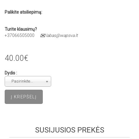
Palikite atsiliepimą:
Turite klausimų?
+37066505000
✉️
labas@wapsva.lt
40.00€
Dydis :
Pasirinkite...
SUSIJUSIOS PREKĖS