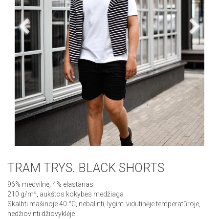
TRAM TRYS. BLACK SHORTS
96% medvilnė, 4% elastanas
210 g/m², aukštos kokybės medžiaga
Skalbti mašinoje 40 °C, nebalinti, lyginti vidutinėje temperatūroje,
nedžiovinti džiovyklėje