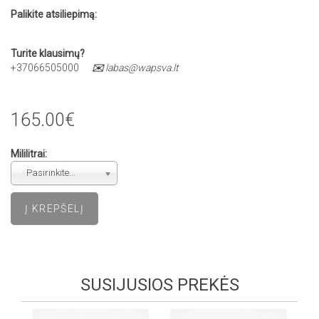
Palikite atsiliepimą:
Turite klausimų?
+37066505000
✉️
labas@wapsva.lt
165.00€
Mililitrai:
Pasirinkite...
SUSIJUSIOS PREKĖS