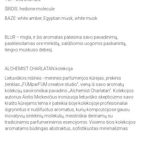
ŠIRDIS: hedione molecule
BAZĖ: white amber, Egyptian musk, white musk
BLUR – migla, ir šis aromatas pateisina savo pavadinimą,
paskleisdamas ore minkštą, saldžiomis uogomis paskanintą,
lengvo muskuso debesį.
ALCHEMIST CHARLATAN kolekcija
Lietuviškos nišinės - meninės parfumerijos kūrėjas, prekinis
ženklas „FUMparFUM creative studio“, vieną iš savo aromatų
kolekcijų saviironiškai pavadino „Alchemist Charlatan“. Kolekcijos
autorius Aistis Mickevičius ironizuoja lietuviško skepticizmo savo
krašto kūrėjams tema ir pateikia šioje kolekcijoje profesionaliai
išgrynintus ir nušlifuotus aromatus, kurių kompozicijose gausu
inovatyvių sintetinių molekulių, meistriškai derinamų su
tradicinėmis parfumerinėmis esencijomis. Visiems šios kolekcijos
aromatams būdingas abstraktus, sofistikuotas minimalizmas.