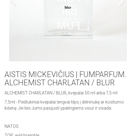
AISTIS MICKEVIČIUS | FUMPARFUM.
ALCHEMIST CHARLATAN / BLUR
ALCHEMIST CHARLATAN / BLUR, kvepalai 50 ml arba 7,5 ml
7,5ml - Pieštukiniai kvepalai lengvai tilps į delninukę ar kostiumo
kišenę. Jie leis Jums pasijusti ypatingiems visur ir visada.
NATOS:
TOP: wild bramble