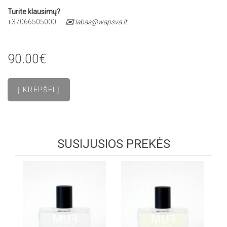
Turite klausimų?
+37066505000
✉️
labas@wapsva.lt
90.00€
SUSIJUSIOS PREKĖS