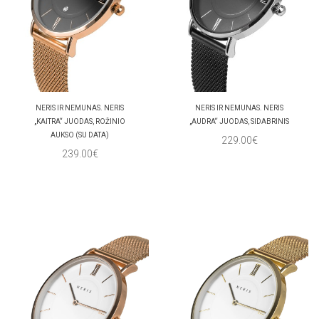
NERIS IR NEMUNAS. NERIS
NERIS IR NEMUNAS. NERIS
„KAITRA“ JUODAS, ROŽINIO
„AUDRA“ JUODAS, SIDABRINIS
AUKSO (SU DATA)
229.00€
239.00€