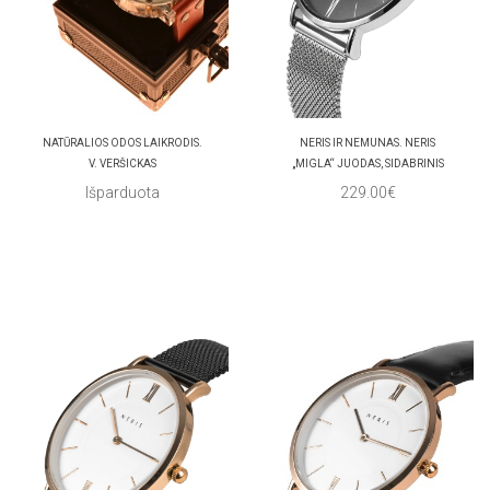
NATŪRALIOS ODOS LAIKRODIS.
NERIS IR NEMUNAS. NERIS
V. VERŠICKAS
„MIGLA“ JUODAS, SIDABRINIS
Išparduota
229.00€