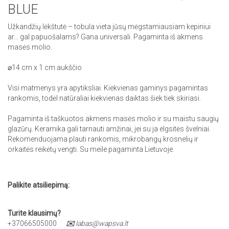
BLUE
Užkandžių lėkštutė – tobula vieta jūsų mėgstamiausiam kepiniui
ar... gal papuošalams? Gana universali. Pagaminta iš akmens
masės molio.
⌀14 cm x 1 cm aukščio
Visi matmenys yra apytiksliai. Kiekvienas gaminys pagamintas
rankomis, todėl natūraliai kiekvienas daiktas šiek tiek skiriasi.
Pagaminta iš taškuotos akmens masės molio ir su maistu saugių
glazūrų. Keramika gali tarnauti amžinai, jei su ja elgsitės švelniai.
Rekomenduojama plauti rankomis, mikrobangų krosnelių ir
orkaitės reikėtų vengti. Su meile pagaminta Lietuvoje.
Palikite atsiliepimą:
Turite klausimų?
+37066505000
✉️
labas@wapsva.lt